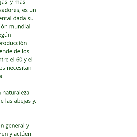
jas, y más 
zadores, es un 
ental dada su 
ión mundial 
egún 
producción 
ende de los 
re el 60 y el 
res necesitan 
a 
 naturaleza 
 las abejas y, 
en general y 
ren y actúen 